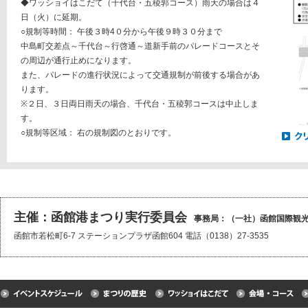
◆ワッショイはこだて（千代台・五稜郭コース）雨天の場合は４
日（火）に延期。
○規制等時間： 午後３時4０分から午後９時３０分まで
中島町交差点～千代台～行啓通～道新手前のパレードコースとそ
の周辺が通行止めになります。
また、パレードの進行状況によって交通規制が前後する場合があ
ります。
※２日、３日両日雨天の場合、千代台・五稜郭コースは中止しま
す。
○規制等区域： 右の規制図のとおりです。
主催：函館港まつり実行委員会
事務局：（一社）函館国際観
函館市若松町6-7 ステーションプラザ函館604 電話（0138）27-3535