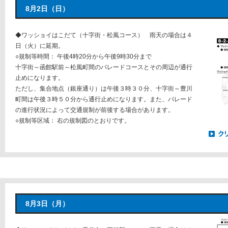
8月2日（日）
◆ワッショイはこだて（十字街・松風コース） 雨天の場合は４
日（火）に延期。
○規制等時間： 午後4時20分から午後9時30分まで
十字街～函館駅前～松風町間のパレードコースとその周辺が通行
止めになります。
ただし、集合地点（銀座通り）は午後３時３０分、十字街～豊川
町間は午後３時５０分から通行止めになります。また、パレード
の進行状況によって交通規制が前後する場合があります。
○規制等区域： 右の規制図のとおりです。
8月3日（月）