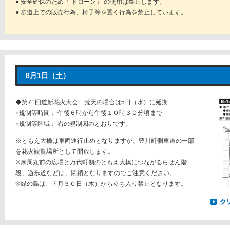
● 安全確保のため「 ドローン」 の使用は禁止します。
● 歩道上での販売行為、椅子等を置く行為を禁止しています。
8月1日（土）
◆第71回道新花火大会 荒天の場合は5日（水）に延期
○規制等時間： 午後６時から午後１０時３０分頃まで
○規制等区域： 右の規制図のとおりです。
※ともえ大橋は車両通行止めとなりますが、豊川町側車道の一部
を花火観覧場所として開放します。
※摩周丸前の広場と万代町側のともえ大橋につながるらせん階
段、遊歩道などは、閉鎖となりますのでご注意ください。
※緑の島は、７月３０日（木）から立ち入り禁止となります。