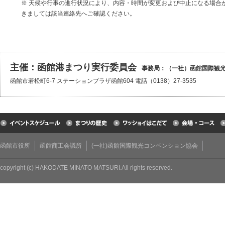
※ 天候や行事の進行状況により、内容・時間が変更および中止になる場合
きましては該当連絡先へご確認ください。
主催：函館港まつり実行委員会
事務局：（一社）函館国際観
函館市若松町6-7 ステーションプラザ函館604 電話（0138）27-3535
函館市役所
函館商工会議所
(一社)函館国際観光コンベンション協会
copyright (c) HAKODATE MINATO MATSURI.All rights reserved.